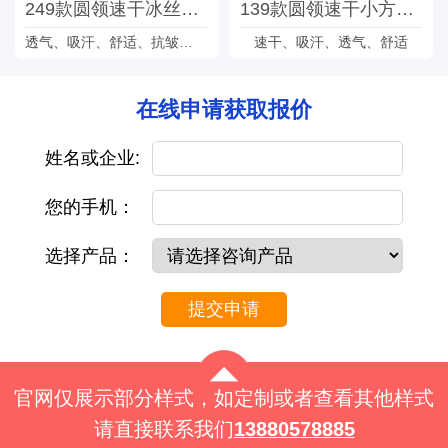
249款圆领速干冰丝T恤
139款圆领速干小方格T恤
透气、吸汗、舒适、抗皱、防臭
速干、吸汗、透气、舒适
在线申请获取报价
姓名或企业:
您的手机：
选择产品：
提交申请
官网仅展示部分样式，如定制或者查看其他样式
请直接联系我们
13880578885