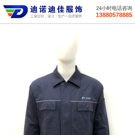
24小时电话咨询
13880578885