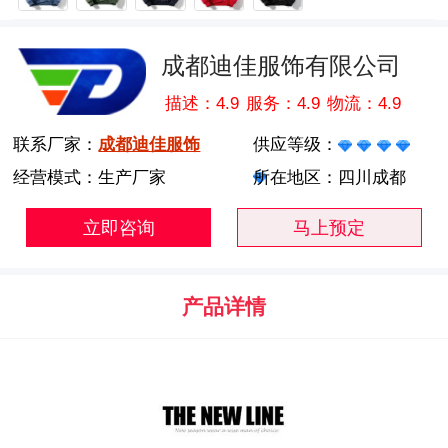
蓝
色
成都迪佳服饰有限公司
描述：4.9
服务：4.9
物流：4.9
联系厂家：
成都迪佳服饰
供应等级：
经营模式：生产厂家
所在地区：四川成都
立即咨询
马上预定
产品详情