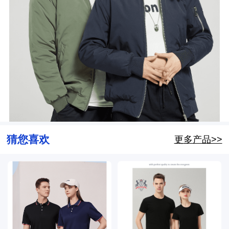
猜您喜欢
更多产品>>