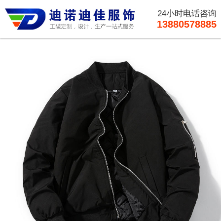
24小时电话咨询
13880578885