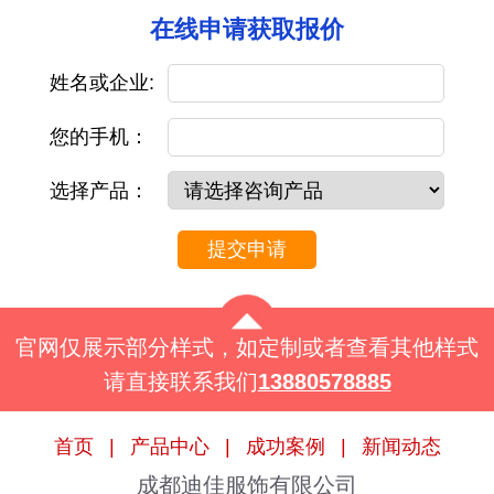
在线申请获取报价
姓名或企业:
您的手机：
选择产品：
提交申请
官网仅展示部分样式，如定制或者查看其他样式
请直接联系我们
13880578885
首页
|
产品中心
|
成功案例
|
新闻动态
成都迪佳服饰有限公司