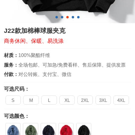
J22款加棉棒球服夹克
商务休闲、保暖、易洗涤
材质：
100%聚酯纤维
服务：
全场包邮、可加急/免费看样、售后保障、提供发票
付款：
对公转账、支付宝、微信
可选尺码：
S
M
L
XL
2XL
3XL
4XL
可选颜色：
雾霾
军绿
藏青
红色
黑色