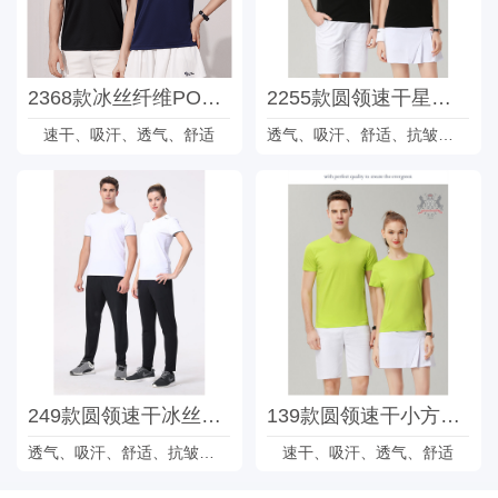
2368款冰丝纤维POLO衫
2255款圆领速干星点反光布T恤
速干、吸汗、透气、舒适
透气、吸汗、舒适、抗皱、防臭
249款圆领速干冰丝T恤
139款圆领速干小方格T恤
透气、吸汗、舒适、抗皱、防臭
速干、吸汗、透气、舒适